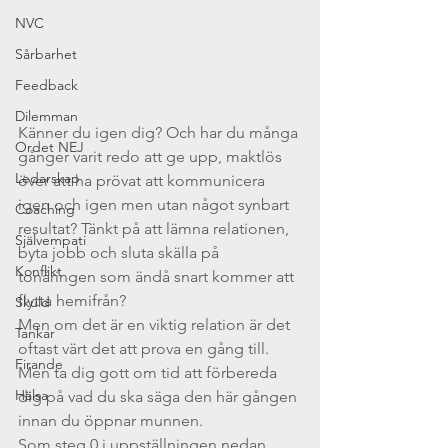
NVC
Sårbarhet
Feedback
Dilemman
Känner du igen dig? Och har du många 
Ordet NEJ
gånger varit redo att ge upp, maktlös 
Ledarskap
över att ha prövat att kommunicera 
igen och igen men utan något synbart 
Coaching
resultat? Tänkt på att lämna relationen, 
Självempati
byta jobb och sluta skälla på 
Konflikt
tonåringen som ändå snart kommer att 
flytta hemifrån? 
Skuld
Men om det är en viktig relation är det 
Tankar
oftast värt det att prova en gång till. 
Firande
Men ta dig gott om tid att förbereda 
Hälsa
dig på vad du ska säga den här gången 
innan du öppnar munnen. 
Som steg 0 i uppställningen nedan, 