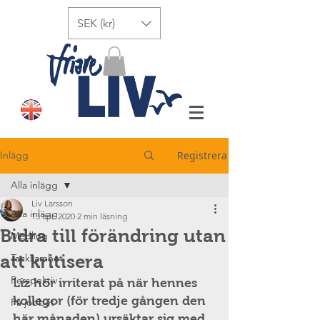
SEK (kr)
Inlägg
Registrera
Alla inlägg
Liv Larsson
Alla inlägg
13 apr. 2020
2 min läsning
Bidra till förändring utan
Medling
att kritisera
Tacksamhet
Perspektiv
Liz hör irriterat på när hennes 
kollegor (för tredje gången den 
På jobbet
här månaden) ursäktar sig med 