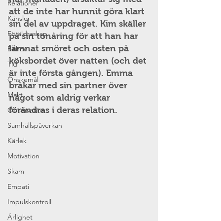
Relationer
att de inte har hunnit göra klart 
Känslor
sin del av uppdraget. Kim skäller 
Föräldraskap
på sin tonåring för att han har 
lämnat smöret och osten på 
Behov
köksbordet över natten (och det 
Tid
är inte första gången). Emma 
Önskemål
bråkar med sin partner över 
Makt
något som aldrig verkar 
förändras i deras relation.
Observation
Samhällspåverkan
Kärlek
Motivation
Skam
Empati
Impulskontroll
Ärlighet