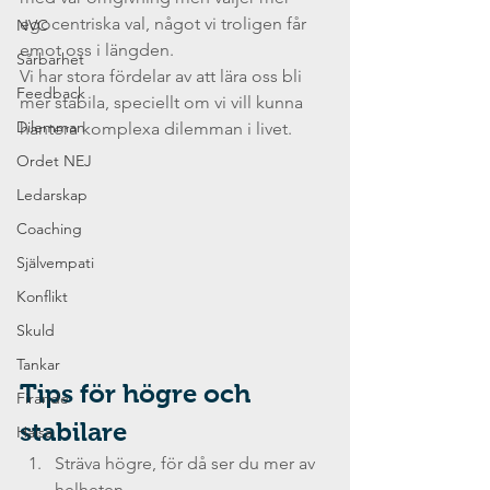
egocentriska val, något vi troligen får 
NVC
emot oss i längden. 
Sårbarhet
Vi har stora fördelar av att lära oss bli 
Feedback
mer stabila, speciellt om vi vill kunna 
Dilemman
hantera komplexa dilemman i livet.
Ordet NEJ
Ledarskap
Coaching
Självempati
Konflikt
Skuld
Tankar
Tips för högre och 
Firande
stabilare 
Hälsa
Sträva högre, för då ser du mer av 
helheten. 