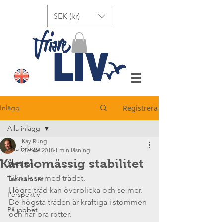
SEK (kr)
Inlägg
Registrera
Alla inlägg
Kay Rung
Alla inlägg
25 nov. 2018
1 min läsning
Känslomässig stabilitet
Medling
Liknelsen med trädet.
Tacksamhet
Högre träd kan överblicka och se mer.
Perspektiv
De högsta träden är kraftiga i stommen 
På jobbet
och har bra rötter.