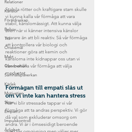
Relationer
Stabila rötter och kraftigare stam skulle 
Känslor
vi kunna kalla vår förmåga att vara 
Föräldraskap
stabil, känslomässigt. Att kunna välja 
Behov
även när vi känner intensiva känslor 
snarare än att bli reaktiv. Så vår förmåga 
Tid
att kontrollera vår biologi och 
Önskemål
reaktioner göra att kemin och 
Makt
känslorna inte kidnappar oss utan vi 
Observation
kan behålla vår förmåga att välja 
medvetet.
Samhällspåverkan
Kärlek
Förmågan till empati slås ut 
Motivation
om vi inte kan hantera stress
Skam
När vi blir stressade tappar vi vår 
förmåga att ta andras perspektiv. Vi gör 
Empati
då val som exkluderar omsorg om 
Impulskontroll
andra. Vi är i ömsesidigt beroende 
Ärlighet
med vår omgivning men väljer mer 