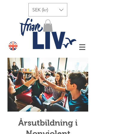
SEK (kr)
Årsutbildning i
Nonviolent