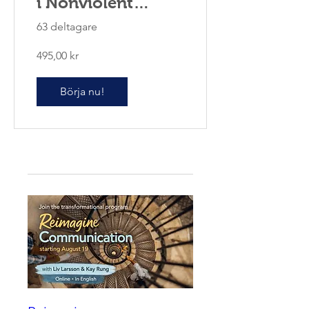
i Nonviolent
Communication
63 deltagare
495,00 kr
Börja nu!