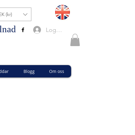
EK (kr)
lnad
Logga in
ddar
Blogg
Om oss