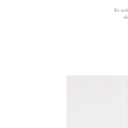
En onl
sk