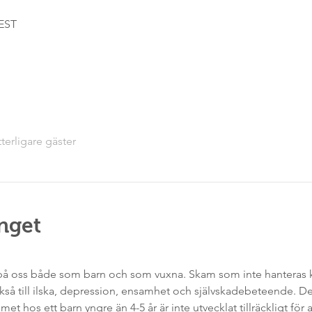
CEST
tterligare gäster
nget
på oss både som barn och som vuxna. Skam som inte hanteras kan 
å till ilska, depression, ensamhet och självskadebeteende. Det 
temet hos ett barn yngre än 4-5 år är inte utvecklat tillräckligt fö