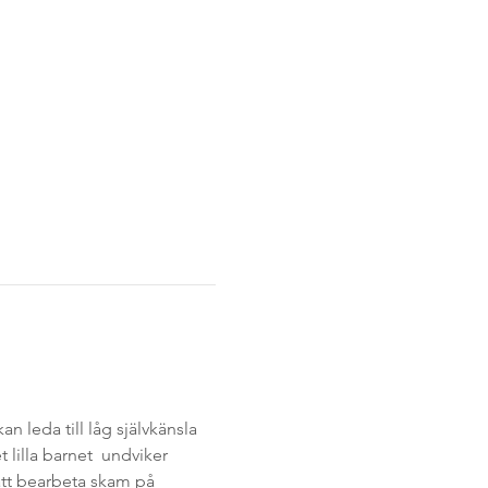
leda till låg självkänsla 
lilla barnet  undviker 
r att bearbeta skam på 