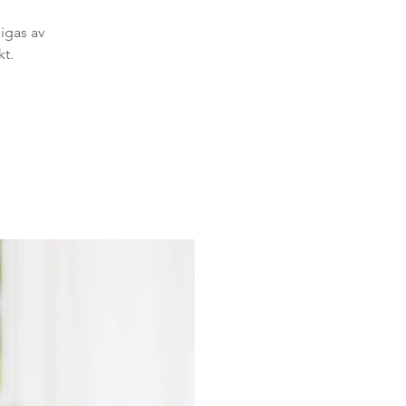
igas av
kt.