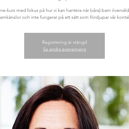
ine-kurs med fokus på hur vi kan hantera när (våra) barn överväld
amkänslor och inte fungerar på ett sätt som fördjupar vår konta
Registrering är stängd
Se andra evenemang