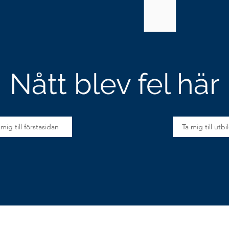
Nått blev fel här
 mig till förstasidan
Ta mig till utb