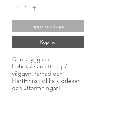
Lägg i kundvagn
Köp nu
Den snyggaste
behovslisan att ha på
väggen, ramad och
klar!Finns i olika storlekar
och utformningar!
• Paper thickness: 10.3 mil
• Paper weight: 5.57 oz/y²
(189 g/m²)
• Alder, semi-hardwood
frame