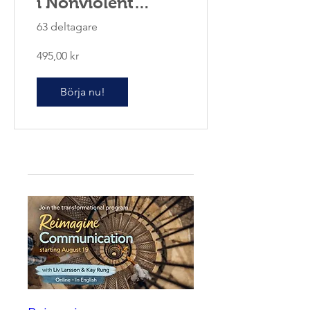
i Nonviolent
Communication
63 deltagare
495,00 kr
Börja nu!