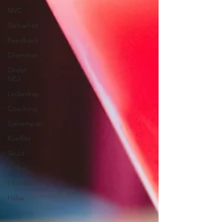
NVC
Sårbarhet
Feedback
Dilemman
Ordet
NEJ
Ledarskap
Coaching
Självempati
Konflikt
Skuld
Tankar
Firande
Hälsa