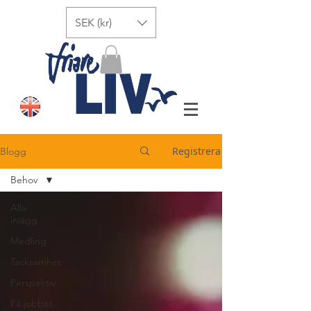
SEK (kr)
Registrera
Blogg
Behov
Alla
inlägg
Medling
Tacksamhet
Perspektiv
På jobbet