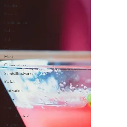
Relationer
Känslor
Föräldraskap
Behov
Tid
Önskemål
Makt
Observation
Samhällspåverkan
Kärlek
Motivation
Skam
Empati
Impulskontroll
Ärlighet