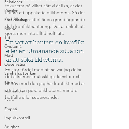
Relationer
fokuserar på vilket sätt vi är lika, är det 
Känslor
lättare att uppskatta olikheterna. Så det 
förhållningssättet är en grundläggande 
Föräldraskap
del i konflikthantering. Det är enkelt att 
Behov
göra, men inte alltid helt lätt.
Tid
Ett sätt att hantera en konflikt 
Önskemål
eller en utmanande situation 
Makt
är att söka likheterna. 
Observation
En stor fördel med att se var jag delar 
Samhällspåverkan
det allra mest mänskliga, känslor och 
Kärlek
behov med den jag har konflikt med är 
att det kan göra olikheterna mindre 
Motivation
hotfulla eller separerande.
Skam
Empati
Impulskontroll
Ärlighet