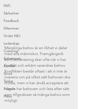
NVC
Sårbarhet
Feedback
Dilemman
Ordet NEJ
Ledarskap
Mänskliga behov är en likhet vi delar 
Coaching
med alla människor. Framgångsrik 
Självempati
konflikthantering sker ofta när vi har 
förstått och erkänt varandras behov. 
Konflikt
Konflikten består oftast i att vi inte är 
Skuld
överens om på vilket sätt behoven ska 
Tankar
mötas, men vi kan ändå acceptera att 
Firande
någon har behoven och leta efter sätt 
som tillgodoser så många behov som 
Hälsa
möjligt.