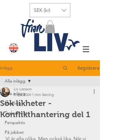
SEK (kr)
Inlägg
Registrera
Alla inlägg
Liv Larsson
Alla inlägg
8 apr. 2024
1 min läsning
Sök likheter -
Medling
Konflikthantering del 1
Tacksamhet
Perspektiv
På jobbet
Vi är alla olika. Men också lika. När vi 