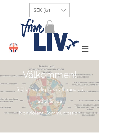
SEK (kr)
Välkommen!
Stället för dig som vill träna på
att tillämpa
Nonviolent Communication