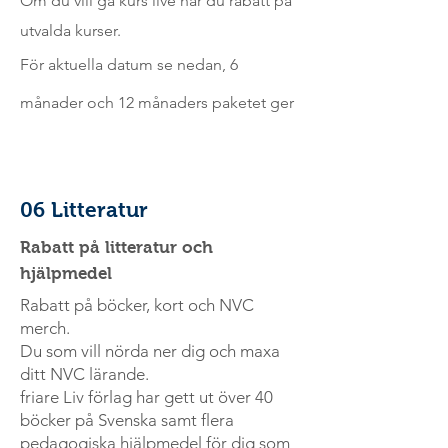
Om du vill gå kurs live har du rabatt på
utvalda kurser.
För aktuella datum se nedan, 6
månader och 12 månaders
paketet
ger
06 Litteratur
Rabatt på litteratur och
hjälpmedel
Rabatt på böcker, kort och NVC
merch.
Du som vill nörda ner dig och maxa
ditt NVC lärande.
friare Liv förlag har gett ut över 40
böcker på Svenska samt flera
pedagogiska hjälpmedel för dig som