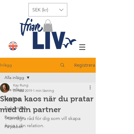
SEK (kr)
Inlägg
Registrera
Alla inlägg
Kay Rung
Alla inlägg
25 feb. 2019
1 min läsning
Skapa kaos när du pratar
Medling
med din partner
Tacksamhet
Perspektiv
Här några råd för dig som vill skapa 
kaos i din relation.
På jobbet