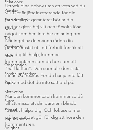
Relationer
Uttryck dina behov utan att veta vad du 
Känslor
vill. Det är jättefrustrerande för din 
partner, helt garanterat börjar din 
Föräldraskap
partner gissa hej vilt och försöka lösa 
Behov
något som hen inte har en aning om. 
Tid
När inget av de många råden din 
Önskemål
partner kastat ut i ett förbrilt försök att 
vara dig till hjälp, kommer 
Makt
kommentaren som du hör som ett 
Observation
"håll käften". Den som blir den sista 
Samhällspåverkan
innan du freakar. För du har ju inte fått 
hjälp med det du inte satt ord på.  
Kärlek
Motivation
När den kommentaren kommer se då 
Skam
till att missa att din partner i blindo 
Empati
försökt hjälpa dig. Och fokusera mer 
på hur ont det gör för dig att höra den 
Impulskontroll
kommentaren. 
Ärlighet