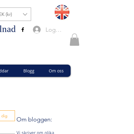
EK (kr)
lnad
Logga in
ddar
Blogg
Om oss
 dig
Om bloggen:
Vi skriver om olika