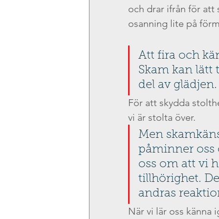
och drar ifrån för at
osanning lite på förmå
Att fira och kän
Skam kan lätt t
del av glädjen.
För att skydda stolthe
vi är stolta över. 
Men skamkänsl
påminner oss 
oss om att vi 
tillhörighet. D
andras reaktio
När vi lär oss känna