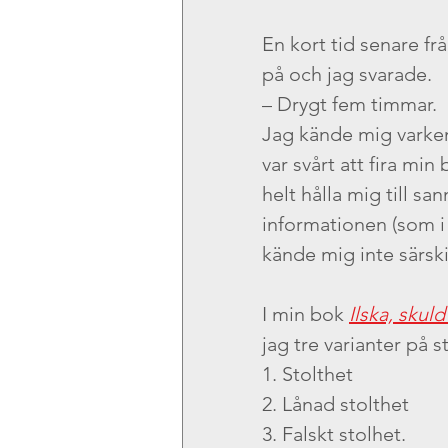
En kort tid senare fr
på och jag svarade.
– Drygt fem timmar. 
Jag kände mig varken 
var svårt att fira min
helt hålla mig till sa
informationen (som i 
kände mig inte särskil
I min bok 
Ilska, skul
jag tre varianter på st
1. Stolthet
2. Lånad stolthet
3. Falskt stolhet.