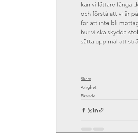
kan vi lättare fånga 
och förstå att vi är p
för att inte bli motta
hur vi ska skydda sto
sätta upp mål att str
Skam
Ärlighet
Firande