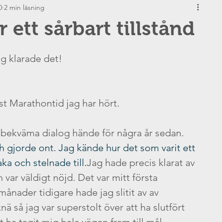
0
2 min läsning
änslor
Föräldraskap
r ett sårbart tillstånd
Makt
Observation
jag klarade det!
Motivation
Skam
st Marathontid jag har hört.
Ärlighet
NVC
bekväma dialog hände för några år sedan. 
h gjorde ont. Jag kände hur det som varit ett 
aka och stelnade till.
Jag hade precis klarat av 
ilemman
Ordet NEJ
ar väldigt nöjd. Det var mitt första 
månader tidigare hade jag slitit av av 
ä så jag var superstolt över att ha slutfört 
jälvempati
Konflikt
 ha tagit mig hela vägen fram till mål. 