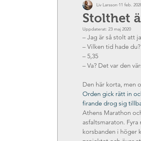
Liv Larsson
11 feb. 202
På jobbet
Relationer
K
Stolthet ä
Uppdaterat:
23 maj 2020
Behov
Tid
Önskemål
– Jag är så stolt att 
– Vilken tid hade du?
– 5,35
Samhällspåverkan
Kärlek
– Va? Det var den vär
Empati
Impulskontroll
Den här korta, men o
Orden gick rätt in oc
firande drog sig tillb
Sårbarhet
Feedback
D
Athens Marathon och v
asfaltsmaraton. Fyra 
korsbanden i höger kn
Ledarskap
Coaching
S
projektet och över att