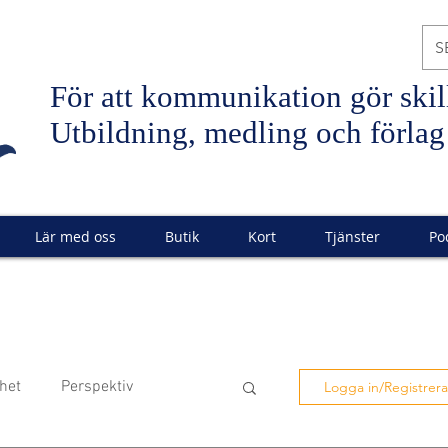
S
För att
kommunikation
gör skil
Utbildning, medling och förlag
Lär med oss
Butik
Kort
Tjänster
Po
het
Perspektiv
Logga in/Registrera