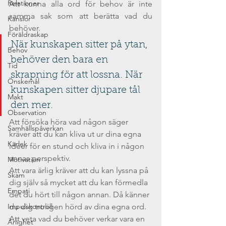
Relationer
Att kunna alla ord för behov är inte 
samma sak som att berätta vad du 
Känslor
behöver.
Föräldraskap
När kunskapen sitter på ytan, 
Behov
behöver den bara en 
Tid
skrapning för att lossna. När 
Önskemål
kunskapen sitter djupare tål 
Makt
den mer. 
Observation
Att försöka höra vad någon säger 
Samhällspåverkan
kräver att du kan kliva ut ur dina egna 
Kärlek
idéer för en stund och kliva in i någon 
annas perspektiv.
Motivation
Att vara ärlig kräver att du kan lyssna på 
Skam
dig själv så mycket att du kan förmedla 
Empati
det du hört till någon annan. Då känner 
Impulskontroll
du dig troligen hörd av dina egna ord.
Att veta vad du behöver verkar vara en 
Ärlighet