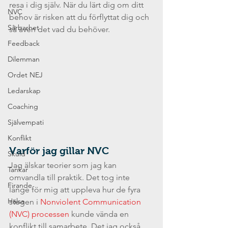
resa i dig själv. När du lärt dig om ditt 
NVC
behov är risken att du förflyttat dig och 
Sårbarhet
så även det vad du behöver.
Feedback
Dilemman
Ordet NEJ
Ledarskap
Coaching
Självempati
Konflikt
Varför jag gillar NVC
Skuld
Jag älskar teorier som jag kan 
Tankar
omvandla till praktik. Det tog inte 
Firande
länge för mig att uppleva hur de fyra 
Hälsa
stegen i 
Nonviolent Communication 
(NVC) processen
 kunde vända en 
konflikt till samarbete. Det jag också 