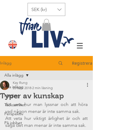
SEK (kr)
Inlägg
Registrera
Alla inlägg
Kay Rung
Alla inlägg
20 sep. 2018
2 min läsning
Typer av kunskap
Medling
Att veta hur man lyssnar och att höra 
Tacksamhet
vad någon menar är inte samma sak.
Perspektiv
Att veta hur viktigt ärlighet är och att 
På jobbet
säga det man menar är inte samma sak.