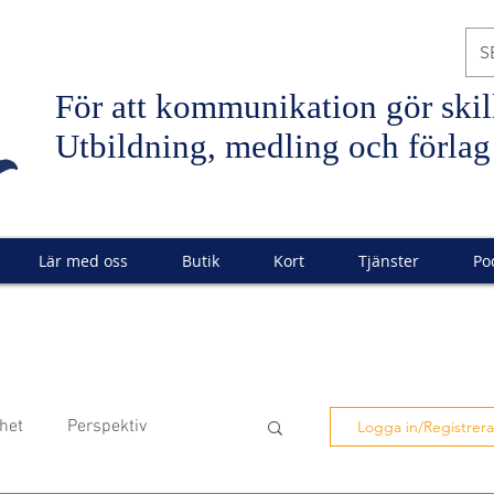
S
För att
kommunikation
gör skil
Utbildning, medling och förlag
Lär med oss
Butik
Kort
Tjänster
Po
het
Perspektiv
Logga in/Registrera