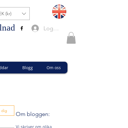
EK (kr)
lnad
Logga in
ddar
Blogg
Om oss
 dig
Om bloggen:
Vi skriver om olika