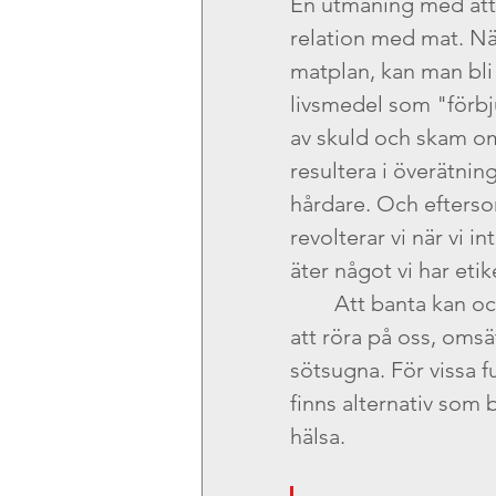
En utmaning med att b
relation med mat. När 
matplan, kan man bli 
livsmedel som "förbju
av skuld och skam om m
resultera i överätning
hårdare. Och eftersom
revolterar vi när vi i
äter något vi har eti
	Att banta kan också göra oss trötta vilket gör att vi har svårare 
att röra på oss, omsä
sötsugna. För vissa f
finns alternativ som b
hälsa.