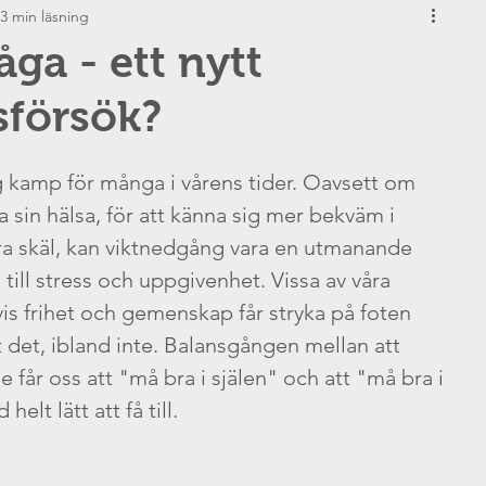
3 min läsning
änslor
Föräldraskap
åga - ett nytt
sförsök?
Makt
Observation
g kamp för många i vårens tider. Oavsett om 
Motivation
Skam
ra sin hälsa, för att känna sig mer bekväm i 
ra skäl, kan viktnedgång vara en utmanande 
till stress och uppgivenhet. Vissa av våra 
Ärlighet
NVC
 frihet och gemenskap får stryka på foten 
t det, ibland inte. Balansgången mellan att 
ilemman
Ordet NEJ
får oss att "må bra i själen" och att "må bra i 
helt lätt att få till.
jälvempati
Konflikt