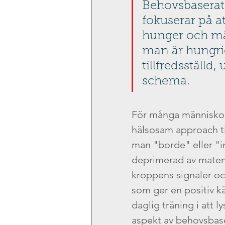
Behovsbaserat 
fokuserar på at
hunger och mät
man är hungrig
tillfredsställd, 
schema.
För många människor
hälsosam approach till
man "borde" eller "i
deprimerad av maten 
kroppens signaler oc
som ger en positiv kä
daglig träning i att 
aspekt av behovsbasera