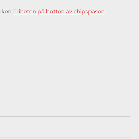
oken 
Friheten på botten av chipspåsen
.