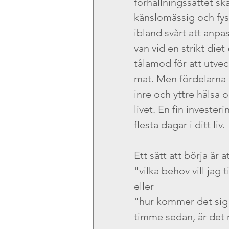
förhållningssättet ska
känslomässig och fysi
ibland svårt att anpa
van vid en strikt diet
tålamod för att utveck
mat. Men fördelarna 
inre och yttre hälsa o
livet. En fin investe
flesta dagar i ditt liv.
Ett sätt att börja är a
"vilka behov vill jag
eller
"hur kommer det sig a
timme sedan, är det 