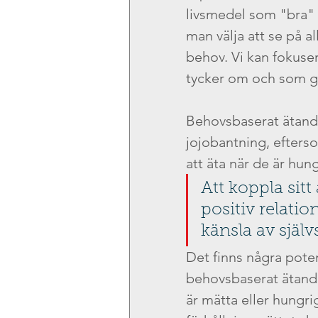
livsmedel som "bra" 
man välja att se på al
behov. Vi kan fokuser
tycker om och som gö
Behovsbaserat ätande
jojobantning, efterso
att äta när de är hung
Att koppla sitt
positiv relatio
känsla av själv
Det finns några pote
behovsbaserat ätande
är mätta eller hungri