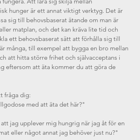
 fungera. Att lära sig skilja mellan 
sk hunger är ett annat viktigt verktyg. Det är 
ssa sig till behovsbaserat ätande om man är 
 eller matplan, och det kan kräva lite tid och 
la ett behovsbaserat sätt att förhålla sig till 
är många, till exempel att bygga en bro mellan 
ch att hitta större frihet och självacceptans i 
ring eftersom att äta kommer du att göra de 
tt fråga dig:
 tillgodose med att äta det här?"
tt jag upplever mig hungrig när jag åt för en 
mat eller något annat jag behöver just nu?"