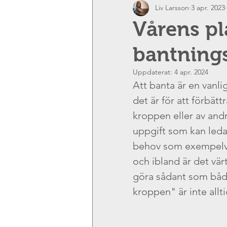
Liv Larsson
3 apr. 2023
På jobbet
Relationer
K
Vårens pl
bantning
Behov
Tid
Önskemål
Uppdaterat:
4 apr. 2024
Att banta är en vanli
Samhällspåverkan
Kärlek
det är för att förbätt
kroppen eller av and
uppgift som kan leda 
Empati
Impulskontroll
behov som exempelvis
och ibland är det vär
Sårbarhet
Feedback
D
göra sådant som både 
kroppen" är inte alltid 
Ledarskap
Coaching
S