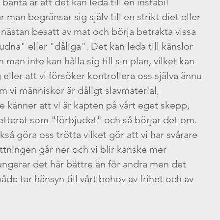
anta är att det kan leda till en instabil 
man begränsar sig själv till en strikt diet eller 
nästan besatt av mat och börja betrakta vissa 
dna" eller "dåliga". Det kan leda till känslor 
an inte kan hålla sig till sin plan, vilket kan 
 eller att vi försöker kontrollera oss själva ännu 
 vi människor är dåligt slavmaterial, 
nte känner att vi är kapten på vårt eget skepp, 
ketterat som "förbjudet" och så börjar det om. 
ttningen går ner och vi blir kanske mer 
ungerar det här bättre än för andra men det 
åde tar hänsyn till vårt behov av frihet och av 