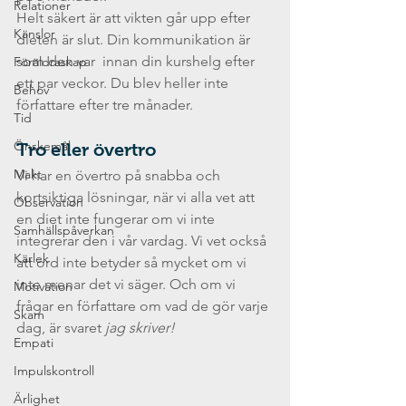
Relationer
Helt säkert är att vikten går upp efter 
Känslor
dieten är slut. Din kommunikation är 
som den var  innan din kurshelg efter 
Föräldraskap
ett par veckor. Du blev heller inte 
Behov
författare efter tre månader.
Tid
Önskemål
Tro eller övertro
Makt
Vi har en övertro på snabba och 
kortsiktiga lösningar, när vi alla vet att 
Observation
en diet inte fungerar om vi inte 
Samhällspåverkan
integrerar den i vår vardag. Vi vet också 
Kärlek
att ord inte betyder så mycket om vi 
inte menar det vi säger. Och om vi 
Motivation
frågar en författare om vad de gör varje 
Skam
dag, är svaret 
jag skriver!
Empati
Impulskontroll
Ärlighet