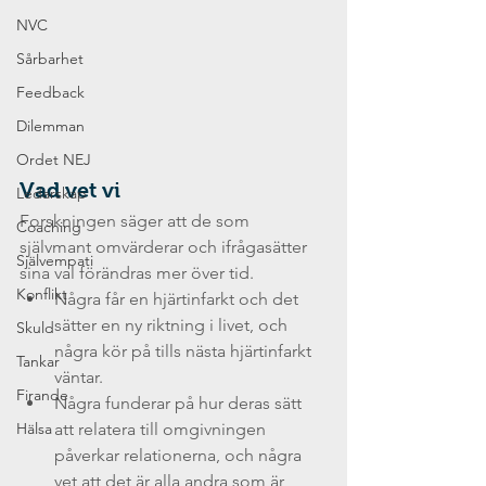
NVC
Sårbarhet
Feedback
Dilemman
Ordet NEJ
Vad vet vi
Ledarskap
Forskningen säger att de som 
Coaching
självmant omvärderar och ifrågasätter 
Självempati
sina val förändras mer över tid. 
Konflikt
Några får en hjärtinfarkt och det 
sätter en ny riktning i livet, och 
Skuld
några kör på tills nästa hjärtinfarkt 
Tankar
väntar.
Firande
Några funderar på hur deras sätt 
Hälsa
att relatera till omgivningen 
påverkar relationerna, och några 
vet att det är alla andra som är 