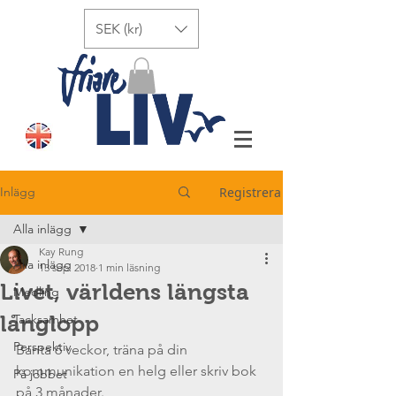
SEK (kr)
Inlägg
Registrera
Alla inlägg
Kay Rung
Alla inlägg
13 sep. 2018
1 min läsning
Livet, världens längsta
Medling
långlopp
Tacksamhet
Perspektiv
Banta 6 veckor, träna på din 
kommunikation en helg eller skriv bok 
På jobbet
på 3 månader. 