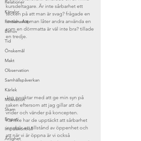
Relationer
kursdeltagare. Är inte sårbarhet ett 
Känslor
tecken på att man är svag? frågade en 
annan. Att man låter andra använda en 
Föräldraskap
som en dörrmatta är väl inte bra? tillade 
Behov
en tredje. 
Tid
Önskemål
Makt
Observation
Samhällspåverkan
Kärlek
Jag avvaktar med att ge min syn på 
Motivation
saken eftersom att jag gillar att de 
Skam
vrider och vänder på koncepten. 
Empati
Kanske har de upptäckt att sårbarhet 
innebär ett tillstånd av öppenhet och 
Impulskontroll
att när vi är öppna är vi också 
Ärlighet