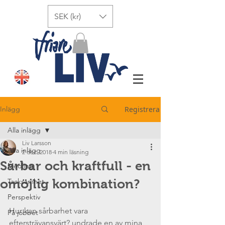
SEK (kr)
Inlägg
Registrera
Alla inlägg
Liv Larsson
Alla inlägg
2 dec. 2018
4 min läsning
Sårbar och kraftfull - en
Medling
omöjlig kombination?
Tacksamhet
Perspektiv
Hur kan sårbarhet vara 
På jobbet
eftersträvansvärt? undrade en av mina 