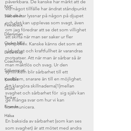
påverkbara. De kanske har märkt att de 
NVC
vid något tillfälle har ändrat ståndpunkt 
när de har lyssnar på någon på djupet 
Sårbarhet
och det kan upplevas som svagt, även 
Feedback
om jag föredrar att se det som villighet 
Dilemman
att skifta när man ser saker ur fler 
Ordet NEJ
perspektiv. Kanske känns det som att 
sårbarhet och kraftfullhet är varandras 
Ledarskap
motsatser. Att när man är sårbar så är 
Coaching
man maktlös och svag. Ur den 
Självempati
synvinkeln blir sårbarhet till ett 
problem, snarare än till en möjlighet. 
Konflikt
Att klargöra skillnaderna[1]mellan 
Skuld
svaghet och sårbarhet för  sig själv kan 
Tankar
ge många svar om hur vi kan 
Firande
kommunicera. 
Hälsa
En baksida av sårbarhet (som kan ses 
som svaghet) är att mötet med andra 