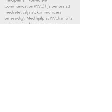
Principerna i Nonviolent 
Communication (NVC) hjälper oss att 
medvetet välja att kommunicera 
ömsesidigt. Med hjälp av NVCkan vi ta 
in hur vi påverkar omgivningen, och 
den oss, eftersom vi lyssnar, låter oss 
påverkas men också ser till att själva bli 
hörda. För att kunna göra det behöver 
vi ha tillgång till både sårbarhet och 
kraft. Vi behöver veta hur vi kan ta 
hänsyn till andras behov och samtidigt 
stå upp för våra egna.
[1]I min och Katarina Hoffmans bok 
42 
Nyckelskillnader i Nonviolent 
Communication 
går vi djupare in på 
vad som är skillnaden mellan svaghet 
och sårbarhet. Att kunna beskriva 
skillnaden finns med som ett moment 