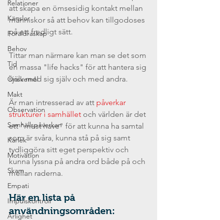
Relationer
att skapa en ömsesidig kontakt mellan 
Känslor
människor så att behov kan tillgodoses 
på ett fredligt sätt.
Föräldraskap
Behov
Tittar man närmare kan man se det som 
Tid
en massa "life hacks" för att hantera sig 
själv med sig själv och med andra.
Önskemål
Makt
Är man intresserad av att 
påverkar 
Observation
strukturer i samhället
 och världen är det 
Samhällspåverkan
ett "must have" för att kunna ha samtal 
som är svåra, kunna stå på sig samt 
Kärlek
tydliggöra sitt eget perspektiv och 
Motivation
kunna lyssna på andra ord både på och 
Skam
mellan raderna.
Empati
Här en lista på 
Impulskontroll
användningsområden:
Ärlighet