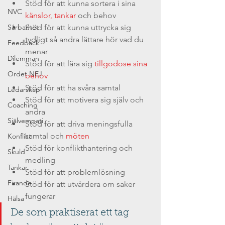
Stöd för att kunna sortera i sina 
NVC
känslor, tankar
 och behov
Sårbarhet
Stöd för att kunna uttrycka sig 
tydligt så andra lättare hör vad du 
Feedback
menar
Dilemman
Stöd för att lära sig 
tillgodose sina 
Ordet NEJ
behov
Stöd för att ha svåra samtal
Ledarskap
Stöd för att motivera sig själv och 
Coaching
andra
Självempati
Stöd för att driva meningsfulla 
samtal och 
möten
Konflikt
Stöd för konflikthantering och 
Skuld
medling
Tankar
Stöd för att problemlösning
Firande
Stöd för att utvärdera om saker 
fungerar
Hälsa
De som praktiserat ett tag 