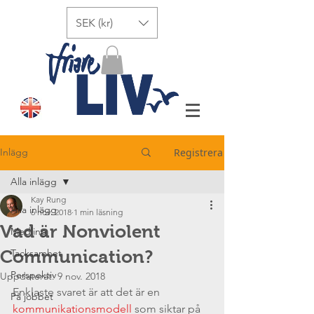
SEK (kr)
Inlägg
Registrera
Alla inlägg
Kay Rung
Alla inlägg
6 nov. 2018
1 min läsning
Vad är Nonviolent
Medling
Communication?
Tacksamhet
Perspektiv
Uppdaterat:
9 nov. 2018
Enklaste svaret är att det är en 
På jobbet
kommunikationsmodell
 som siktar på 